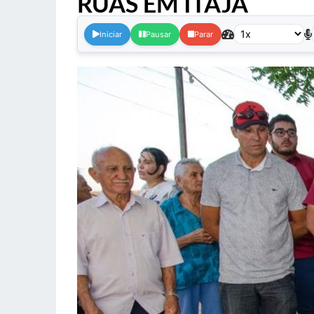
RUAS EM ITAJÁ
.
Iniciar
Pausar
Parar