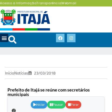
Acesso a Informação
Transparência
Webmail
Início
Notícias
23/03/2018
Prefeito de Itajá se reúne com secretários
municipais
.
Iniciar
Pausar
Parar