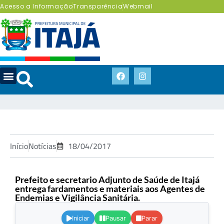
Acesso a Informação
Transparência
Webmail
Início
Notícias
18/04/2017
Prefeito e secretario Adjunto de Saúde de Itajá
entrega fardamentos e materiais aos Agentes de
Endemias e Vigilância Sanitária.
.
Iniciar
Pausar
Parar