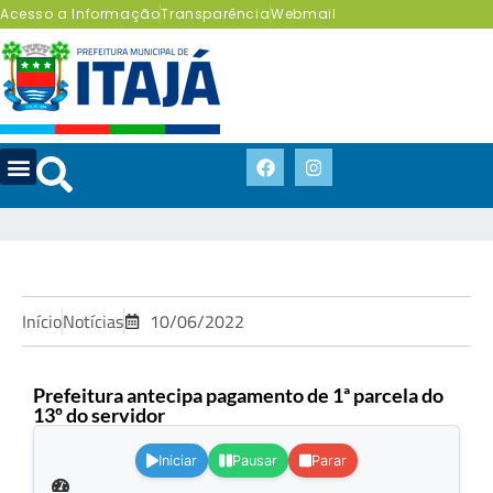
Acesso a Informação
Transparência
Webmail
Início
Notícias
10/06/2022
Prefeitura antecipa pagamento de 1ª parcela do
13º do servidor
.
Iniciar
Pausar
Parar