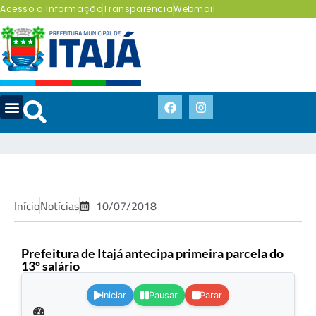
Acesso a Informação
Transparência
Webmail
Início
Notícias
10/07/2018
Prefeitura de Itajá antecipa primeira parcela do
13º salário
.
Iniciar
Pausar
Parar