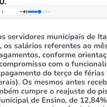
0.
.
s servidores municipais de Ita
, os salários referentes ao mê
agamentos, conforme orientaçã
o compromisso com o funcionali
o pagamento do terço de féria
gerais). Os mesmos antes rece
também cumpre
o reajuste do pi
unicipal de Ensino, de 12,8