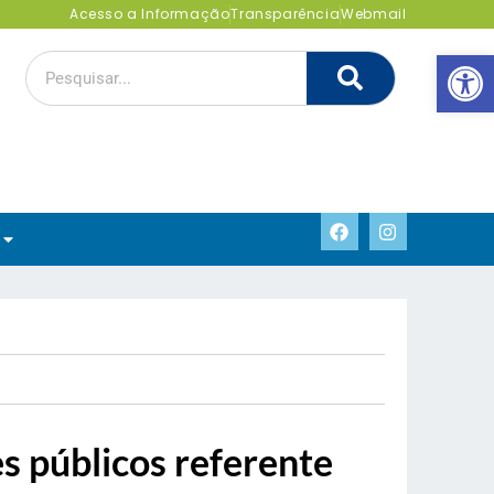
Acesso a Informação
Transparência
Webmail
Abrir 
s públicos referente