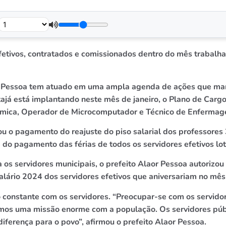
 efetivos, contratados e comissionados dentro do mês traba
or Pessoa tem atuado em uma ampla agenda de ações que marc
ajá está implantando neste mês de janeiro, o Plano de Cargos
química, Operador de Microcomputador e Técnico de Enferma
zou o pagamento do reajuste do piso salarial dos professore
m do pagamento das férias de todos os servidores efetivos l
 os servidores municipais, o prefeito Alaor Pessoa autoriz
alário 2024 dos servidores efetivos que aniversariam no mês 
o constante com os servidores. “Preocupar-se com os servid
 temos uma missão enorme com a população. Os servidores púb
diferença para o povo”, afirmou o prefeito Alaor Pessoa.