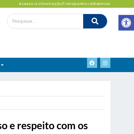
Acesso a Informação
Transparência
Webmail
Abrir 
o e respeito com os