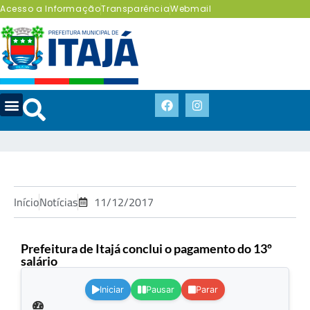
Acesso a Informação
Transparência
Webmail
Início
Notícias
11/12/2017
Prefeitura de Itajá conclui o pagamento do 13º
salário
.
Iniciar
Pausar
Parar