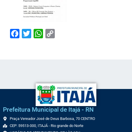
Facebook
Twitter
WhatsApp
Copy
Link
Prefeitura Municipal de Itajá - RN
Praça Vereador José de Deus Barbosa, 70 CENTRO
CEP: 59513-000, ITAJÁ - Rio grande do Norte