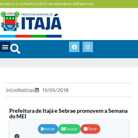
Acesso a Informação
Transparência
Webmail
Início
Notícias
10/05/2018
Prefeitura de Itajá e Sebrae promovem a Semana
do MEI
.
Iniciar
Pausar
Parar