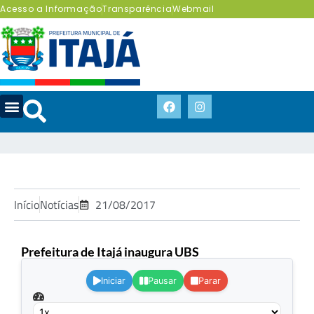
Acesso a Informação
Transparência
Webmail
Início
Notícias
21/08/2017
Prefeitura de Itajá inaugura UBS
.
Iniciar
Pausar
Parar