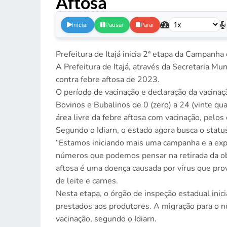
Aftosa
.
Iniciar
Pausar
Parar
Prefeitura de Itajá inicia 2ª etapa da Campanh
A Prefeitura de Itajá, através da Secretaria M
contra febre aftosa de 2023.
O período de vacinação e declaração da vacinaç
Bovinos e Bubalinos de 0 (zero) a 24 (vinte q
área livre da febre aftosa com vacinação, pelo
Segundo o Idiarn, o estado agora busca o statu
“Estamos iniciando mais uma campanha e a expe
números que podemos pensar na retirada da obri
aftosa é uma doença causada por vírus que pro
de leite e carnes.
Nesta etapa, o órgão de inspeção estadual inici
prestados aos produtores. A migração para o 
vacinação, segundo o Idiarn.