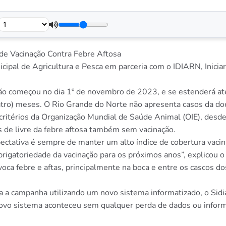
a de Vacinação Contra Febre Aftosa
unicipal de Agricultura e Pesca em parceria com o IDIARN, Inic
ão começou no dia 1º de novembro de 2023, e se estenderá até
uatro) meses. O Rio Grande do Norte não apresenta casos da d
s critérios da Organização Mundial de Saúde Animal (OIE), des
s de livre da febre aftosa também sem vacinação.
ctativa é sempre de manter um alto índice de cobertura vacin
gatoriedade da vacinação para os próximos anos”, explicou o d
voca febre e aftas, principalmente na boca e entre os cascos 
a a campanha utilizando um novo sistema informatizado, o Sidiar
novo sistema aconteceu sem qualquer perda de dados ou infor