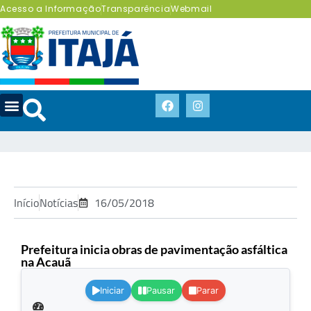
Acesso a Informação
Transparência
Webmail
Início
Notícias
16/05/2018
Prefeitura inicia obras de pavimentação asfáltica
na Acauã
.
Iniciar
Pausar
Parar