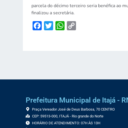
parcela do décimo terceiro seria benéfica ao 
finalizou a secretária.
Facebook
Twitter
WhatsApp
Copy
Link
Prefeitura Municipal de Itajá - R
Praça Vereador José de Deus Barbosa, 70 CENTRO
CEP: 59513-000, ITAJÁ - Rio grande do Norte
HORÁRIO DE ATENDIMENTO: 07H ÀS 13H