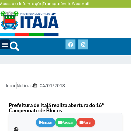
Acesso a Informação
Transparência
Webmail
Início
Notícias
04/01/2018
Prefeitura de Itajá realiza abertura do 16°
Campeonato de Blocos
.
Iniciar
Pausar
Parar