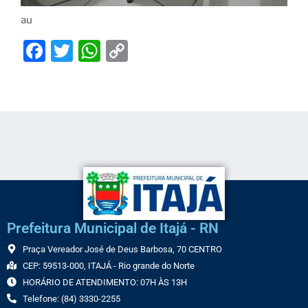
au
Facebook
Twitter
WhatsApp
Copy
Link
Prefeitura Municipal de Itajá - RN
Praça Vereador José de Deus Barbosa, 70 CENTRO
CEP: 59513-000, ITAJÁ - Rio grande do Norte
HORÁRIO DE ATENDIMENTO: 07H ÀS 13H
Telefone: (84) 3330-2255