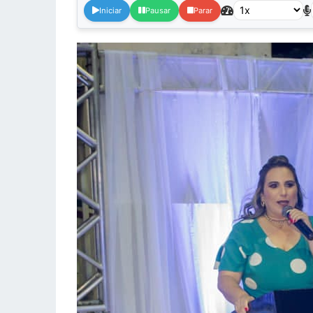
Iniciar
Pausar
Parar