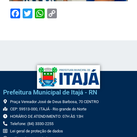
Facebook
Twitter
WhatsApp
Copy
Link
Prefeitura Municipal de Itajá - RN
Praça Vereador José de Deus Barbosa, 70 CENTRO
CEP: 59513-000, ITAJÁ - Rio grande do Norte
HORÁRIO DE ATENDIMENTO: 07H ÀS 13H
Telefone: (84) 3330-2255
Lei geral de proteção de dados