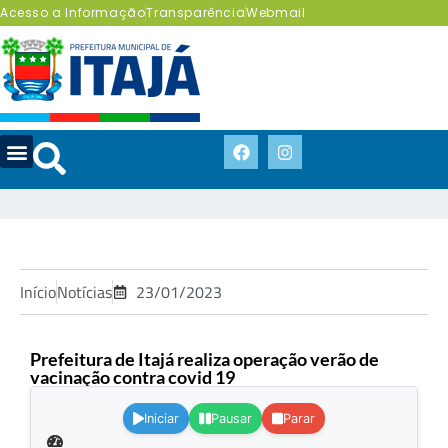
Acesso a Informação
Transparência
Webmail
Início
Notícias
23/01/2023
Prefeitura de Itajá realiza operação verão de
vacinação contra covid 19
.
Iniciar
Pausar
Parar