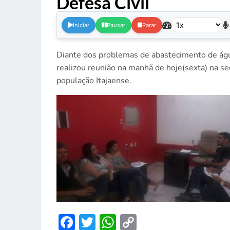
Defesa Civil
.
Iniciar
Pausar
Parar
Diante dos problemas de abastecimento de águ
realizou reunião na manhã de hoje(sexta) na se
população Itajaense.
Facebook
Twitter
WhatsApp
Copy