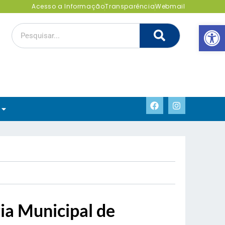
Acesso a Informação
Transparência
Webmail
Abrir 
ia Municipal de