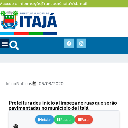
Acesso a Informação
Transparência
Webmail
Início
Notícias
05/03/2020
Prefeitura deu início a limpeza de ruas que serão
pavimentadas no município de Itajá.
.
Iniciar
Pausar
Parar