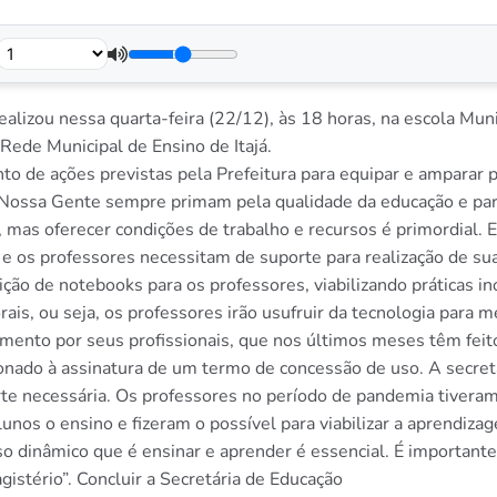
realizou nessa quarta-feira (22/12), às 18 horas, na escola Mun
Rede Municipal de Ensino de Itajá.
o de ações previstas pela Prefeitura para equipar e amparar 
ossa Gente sempre primam pela qualidade da educação e para i
, mas oferecer condições de trabalho e recursos é primordial.
, e os professores necessitam de suporte para realização de s
ição de notebooks para os professores, viabilizando práticas i
orais, ou seja, os professores irão usufruir da tecnologia para 
mento por seus profissionais, que nos últimos meses têm fei
onado à assinatura de um termo de concessão de uso. A secretá
 necessária. Os professores no período de pandemia tiveram 
unos o ensino e fizeram o possível para viabilizar a aprendizag
 dinâmico que é ensinar e aprender é essencial. É importante re
gistério”. Concluir a Secretária de Educação