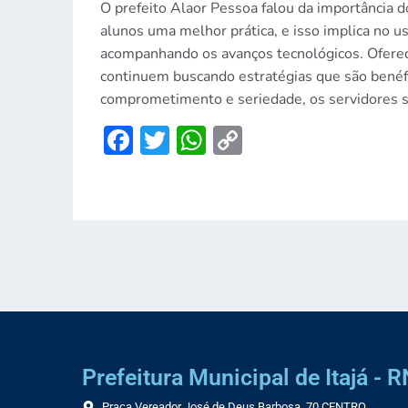
O prefeito Alaor Pessoa falou da importância 
alunos uma melhor prática, e isso implica no u
acompanhando os avanços tecnológicos. Oferece
continuem buscando estratégias que são benéfi
comprometimento e seriedade, os servidores são
Facebook
Twitter
WhatsApp
Copy
Link
Prefeitura Municipal de Itajá - R
Praça Vereador José de Deus Barbosa, 70 CENTRO