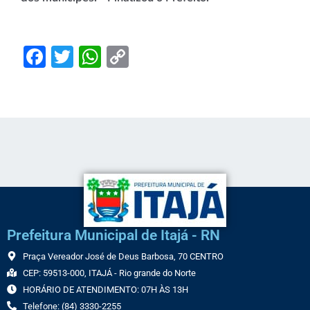
Facebook
Twitter
WhatsApp
Copy
Link
Prefeitura Municipal de Itajá - RN
Praça Vereador José de Deus Barbosa, 70 CENTRO
CEP: 59513-000, ITAJÁ - Rio grande do Norte
HORÁRIO DE ATENDIMENTO: 07H ÀS 13H
Telefone: (84) 3330-2255