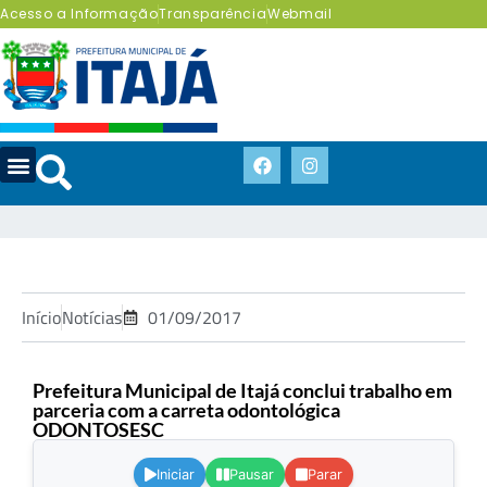
Acesso a Informação
Transparência
Webmail
Início
Notícias
01/09/2017
Prefeitura Municipal de Itajá conclui trabalho em
parceria com a carreta odontológica
ODONTOSESC
.
Iniciar
Pausar
Parar