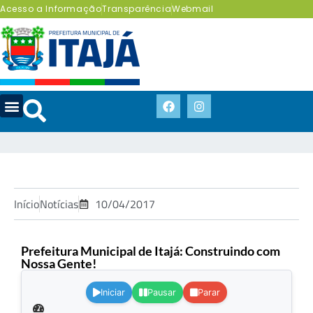
Acesso a Informação
Transparência
Webmail
Início
Notícias
10/04/2017
Prefeitura Municipal de Itajá: Construindo com
Nossa Gente!
.
Iniciar
Pausar
Parar