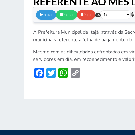
REFERENTE AO MÊS 
Iniciar
Pausar
Parar
A Prefeitura Municipal de Itajá, através da Sec
municipais referente à folha de pagamento do
Mesmo com as dificuldades enfrentadas em virt
servidores em dia, em reconhecimento e valoriz
Facebook
Twitter
WhatsApp
Copy
Link