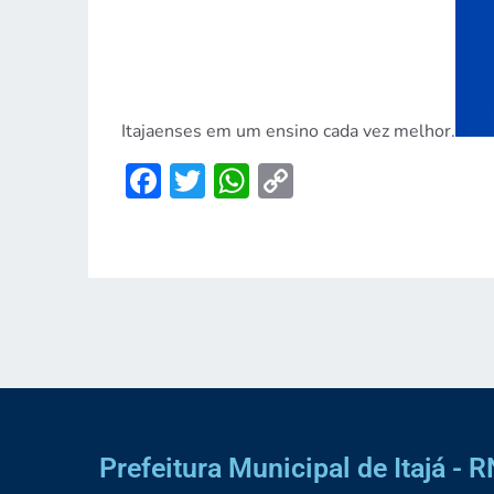
Itajaenses em um ensino cada vez melhor.
Facebook
Twitter
WhatsApp
Copy
Link
Prefeitura Municipal de Itajá - R