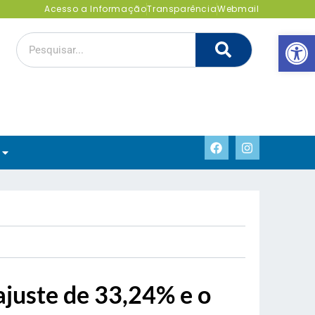
Acesso a Informação
Transparência
Webmail
Abrir 
ajuste de 33,24% e o