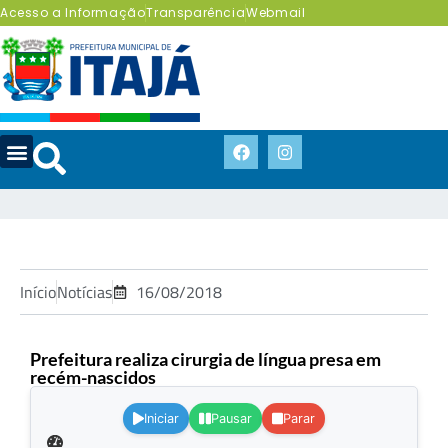
Acesso a Informação
Transparência
Webmail
Início
Notícias
16/08/2018
Prefeitura realiza cirurgia de língua presa em
recém-nascidos
.
Iniciar
Pausar
Parar