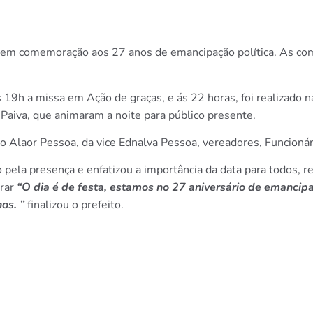
ta em comemoração aos 27 anos de emancipação política. As co
ás 19h a missa em Ação de graças, e ás 22 horas, foi realizad
aiva, que animaram a noite para público presente.
to Alaor Pessoa, da vice Ednalva Pessoa, vereadores, Funcioná
pela presença e enfatizou a importância da data para todos, r
orar
“O dia é de festa, estamos no 27 aniversário de emancip
os. ”
finalizou o prefeito.