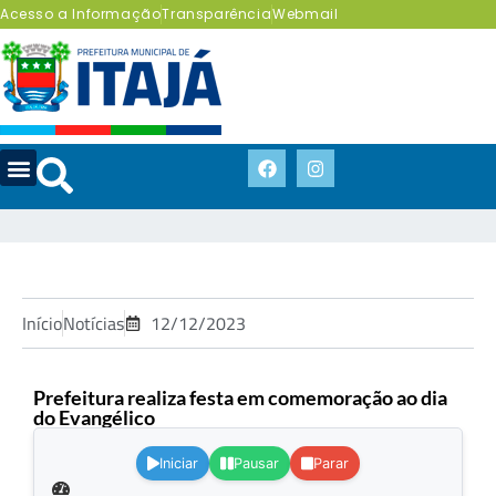
Acesso a Informação
Transparência
Webmail
Início
Notícias
12/12/2023
Prefeitura realiza festa em comemoração ao dia
do Evangélico
.
Iniciar
Pausar
Parar