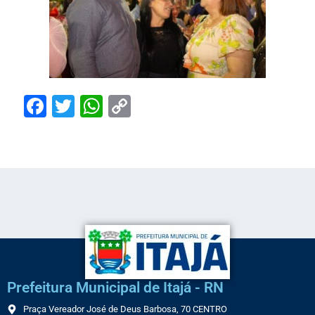
Facebook
Twitter
WhatsApp
Copy
Link
Prefeitura Municipal de Itajá - RN
Praça Vereador José de Deus Barbosa, 70 CENTRO