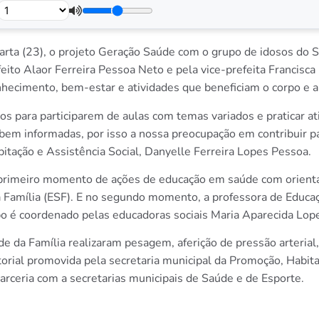
quarta (23), o projeto Geração Saúde com o grupo de idosos do 
feito Alaor Ferreira Pessoa Neto e pela vice-prefeita Francisc
nhecimento, bem-estar e atividades que beneficiam o corpo e 
os para participarem de aulas com temas variados e praticar at
em informadas, por isso a nossa preocupação em contribuir par
bitação e Assistência Social, Danyelle Ferreira Lopes Pessoa.
o primeiro momento de ações de educação em saúde com orient
 Família (ESF). E no segundo momento, a professora de Educaçã
upo é coordenado pelas educadoras sociais Maria Aparecida Lop
e da Família realizaram pesagem, aferição de pressão arterial, 
orial promovida pela secretaria municipal da Promoção, Habita
rceria com a secretarias municipais de Saúde e de Esporte.