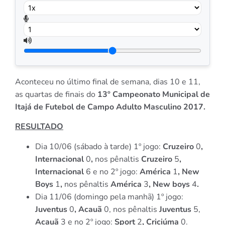
Aconteceu no último final de semana, dias 10 e 11,
as quartas de finais do
13º Campeonato Municipal de
Itajá de Futebol de Campo Adulto Masculino 2017.
RESULTADO
Dia 10/06 (sábado à tarde) 1º jogo:
Cruzeiro
0
,
Internacional
0
,
nos pênaltis
Cruzeiro
5
,
Internacional
6 e no 2º jogo:
América
1
,
New
Boys
1
,
nos pênaltis
América
3
, New boys
4
.
Dia 11/06 (domingo pela manhã) 1º jogo:
Juventus
0
, Acauã
0, nos pênaltis
Juventus
5,
Acauã
3 e no 2º jogo:
Sport
2
, Criciúma
0.