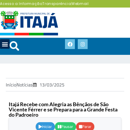
Acesso a Informação
Transparência
Webmail
Início
Notícias
13/03/2025
Itajá Recebe com Alegria as Bênçãos de São
Vicente Férrer e se Prepara para a Grande Festa
do Padroeiro
.
Iniciar
Pausar
Parar