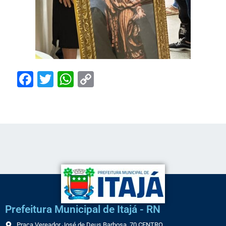
Facebook
Twitter
WhatsApp
Copy
Link
Prefeitura Municipal de Itajá - RN
Praça Vereador José de Deus Barbosa, 70 CENTRO