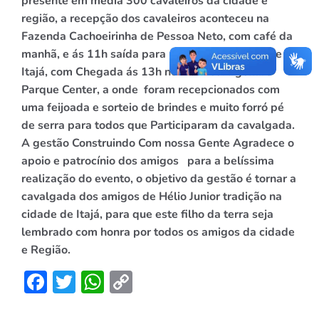
presente em média 300 cavaleiros da cidade e
região, a recepção dos cavaleiros aconteceu na
Fazenda Cachoeirinha de Pessoa Neto, com café da
manhã, e ás 11h saída para percorrer a cidade de
Itajá, com Chegada ás 13h no Manoel Argemiro
Parque Center, a onde foram recepcionados com
uma feijoada e sorteio de brindes e muito forró pé
de serra para todos que
Participaram da cavalgada.
A gestão Construindo Com nossa Gente Agradece
o
apoio e patrocínio dos amigos para a belíssima
realização do evento, o objetivo da gestão é tornar a
cavalgada dos amigos de Hélio Junior tradição na
cidade de Itajá, para que este
filho da terra seja
lembrado com honra por todos os amigos da cidade
e
Região.
Facebook
Twitter
WhatsApp
Copy
Link