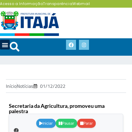
Acesso a Informação
Transparência
Webmail
Início
Notícias
01/12/2022
Secretaria da Agricultura, promoveu uma
palestra
.
Iniciar
Pausar
Parar