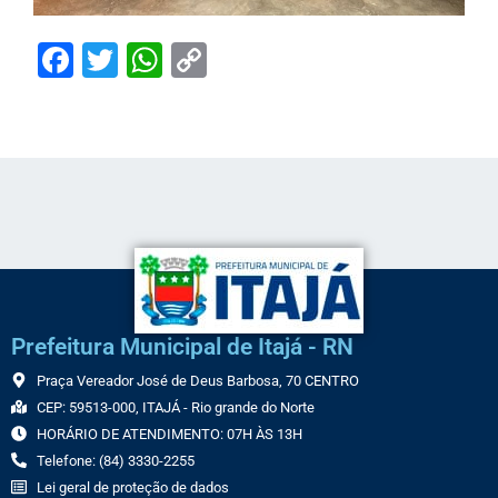
Facebook
Twitter
WhatsApp
Copy
Link
Prefeitura Municipal de Itajá - RN
Praça Vereador José de Deus Barbosa, 70 CENTRO
CEP: 59513-000, ITAJÁ - Rio grande do Norte
HORÁRIO DE ATENDIMENTO: 07H ÀS 13H
Telefone: (84) 3330-2255
Lei geral de proteção de dados