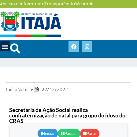
Acesso a Informação
Transparência
Webmail
Início
Notícias
22/12/2022
Secretaria de Ação Social realiza
confraternização de natal para grupo do idoso do
CRAS
.
Iniciar
Pausar
Parar