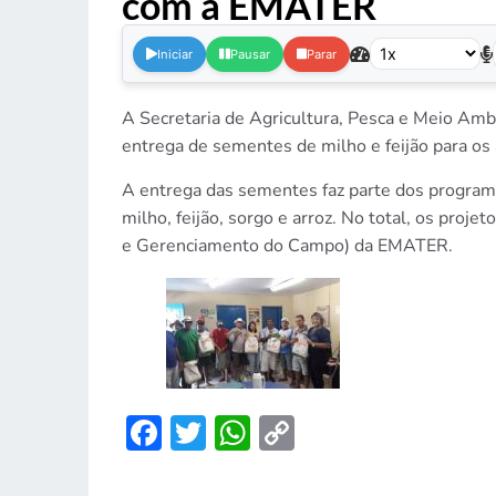
com a EMATER
.
Iniciar
Pausar
Parar
A Secretaria de Agricultura, Pesca e Meio Ambi
entrega de sementes de milho e feijão para os
A entrega das sementes faz parte dos progra
milho, feijão, sorgo e arroz. No total, os pro
e Gerenciamento do Campo) da EMATER.
Facebook
Twitter
WhatsApp
Copy
Link