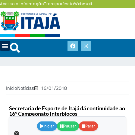
Acesso a Informação
Transparência
Webmail
Início
Notícias
16/01/2018
Secretaria de Esporte de Itajá dá continuidade ao
16° Campeonato Interblocos
.
Iniciar
Pausar
Parar