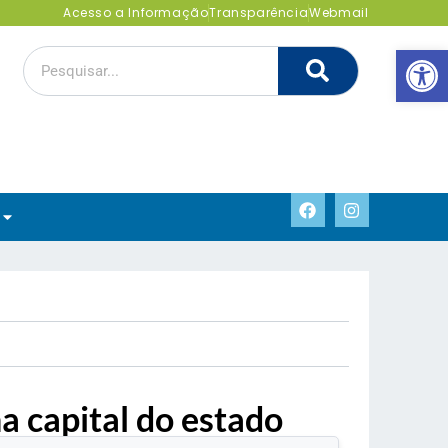
Acesso a Informação
Transparência
Webmail
Abrir 
na capital do estado
.