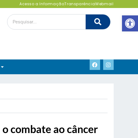
Acesso a Informação
Transparência
Webmail
Abrir 
a o combate ao câncer