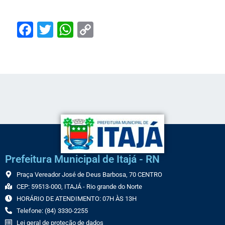
Facebook
Twitter
WhatsApp
Copy
Link
Prefeitura Municipal de Itajá - RN
Praça Vereador José de Deus Barbosa, 70 CENTRO
CEP: 59513-000, ITAJÁ - Rio grande do Norte
HORÁRIO DE ATENDIMENTO: 07H ÀS 13H
Telefone: (84) 3330-2255
Lei geral de proteção de dados