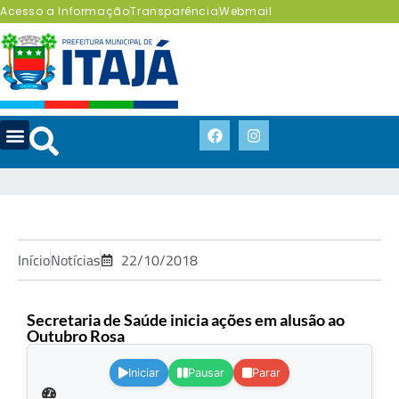
Acesso a Informação
Transparência
Webmail
Início
Notícias
22/10/2018
Secretaria de Saúde inicia ações em alusão ao
Outubro Rosa
.
Iniciar
Pausar
Parar