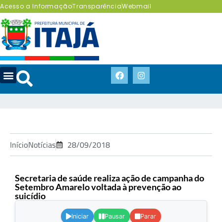
Acesso a Informação
Transparência
Webmail
Início
Notícias
28/09/2018
Secretaria de saúde realiza ação de campanha do
Setembro Amarelo voltada à prevenção ao
suicídio
.
Iniciar
Pausar
Parar