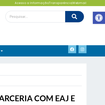
Acesso a Informação
Transparência
Webmail
Abrir 
ARCERIA COM EAJ E