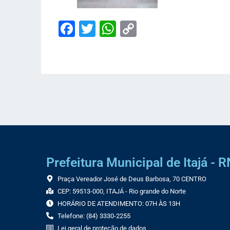
Facebook
Twitter
WhatsApp
Copy
Link
Prefeitura Municipal de Itajá - R
Praça Vereador José de Deus Barbosa, 70 CENTRO
CEP: 59513-000, ITAJÁ - Rio grande do Norte
HORÁRIO DE ATENDIMENTO: 07H ÀS 13H
Telefone: (84) 3330-2255
Lei geral de proteção de dados