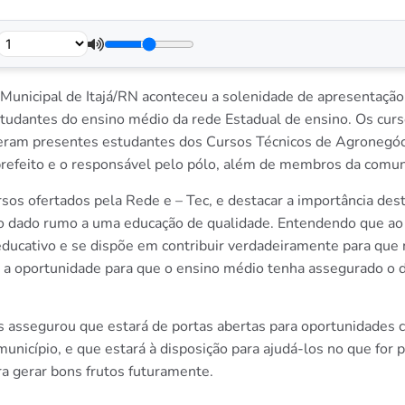
Municipal de Itajá/RN aconteceu a solenidade de apresentação
studantes do ensino médio da rede Estadual de ensino. Os curs
eram presentes estudantes dos Cursos Técnicos de Agronegóci
 prefeito e o responsável pelo pólo, além de membros da comu
rsos ofertados pela Rede e – Tec, e destacar a importância de
o dado rumo a uma educação de qualidade. Entendendo que ao e
cativo e se dispõe em contribuir verdadeiramente para que n
 a oportunidade para que o ensino médio tenha assegurado o di
 assegurou que estará de portas abertas para oportunidades c
icípio, e que estará à disposição para ajudá-los no que for p
 gerar bons frutos futuramente.