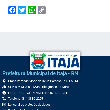
Facebook
Twitter
WhatsApp
Copy
Link
Prefeitura Municipal de Itajá - RN
Praça Vereador José de Deus Barbosa, 70 CENTRO
CEP: 59513-000, ITAJÁ - Rio grande do Norte
HORÁRIO DE ATENDIMENTO: 07H ÀS 13H
Telefone: (84) 3330-2255
Lei geral de proteção de dados