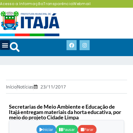
Acesso a Informação
Transparência
Webmail
Início
Notícias
23/11/2017
Secretarias de Meio Ambiente e Educação de
Itajá entregam materiais da horta educativa, por
meio do projeto Cidade Limpa
.
Iniciar
Pausar
Parar