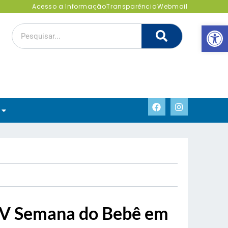
Acesso a Informação
Transparência
Webmail
Abrir 
 a V Semana do Bebê em