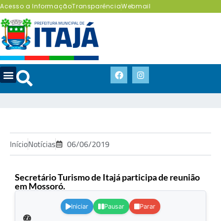
Acesso a Informação
Transparência
Webmail
Início
Notícias
06/06/2019
Secretário Turismo de Itajá participa de reunião
em Mossoró.
.
Iniciar
Pausar
Parar