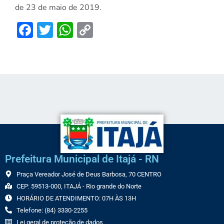
de 23 de maio de 2019.
Facebook
Twitter
WhatsApp
Copy
Link
Prefeitura Municipal de Itajá - RN
Praça Vereador José de Deus Barbosa, 70 CENTRO
CEP: 59513-000, ITAJÁ - Rio grande do Norte
HORÁRIO DE ATENDIMENTO: 07H ÀS 13H
Telefone: (84) 3330-2255
Lei geral de proteção de dados