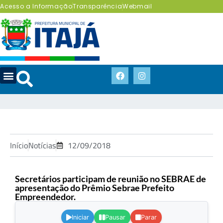
Acesso a Informação
Transparência
Webmail
Início
Notícias
12/09/2018
Secretários participam de reunião no SEBRAE de
apresentação do Prêmio Sebrae Prefeito
Empreendedor.
.
Iniciar
Pausar
Parar