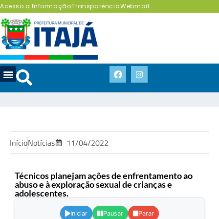
Acesso a Informação
Transparência
Webmail
Início
Notícias
11/04/2022
Técnicos planejam ações de enfrentamento ao
abuso e à exploração sexual de crianças e
adolescentes.
.
Iniciar
Pausar
Parar