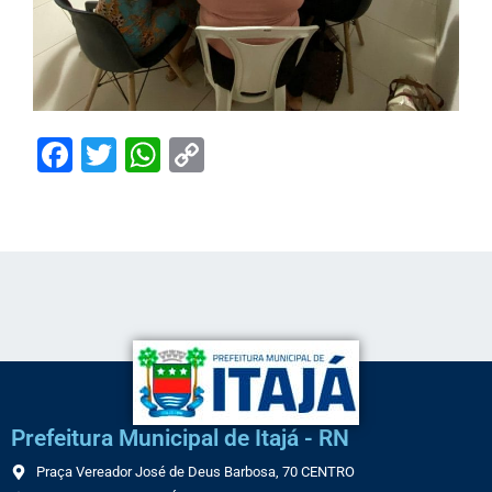
Facebook
Twitter
WhatsApp
Copy
Link
Prefeitura Municipal de Itajá - RN
Praça Vereador José de Deus Barbosa, 70 CENTRO