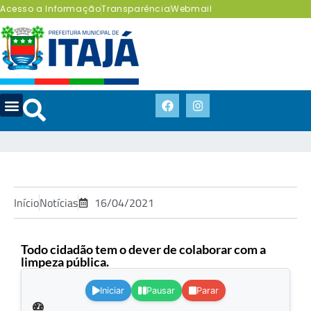
Acesso a Informação
Transparência
Webmail
Início
Notícias
16/04/2021
Todo cidadão tem o dever de colaborar com a
limpeza pública.
.
Iniciar
Pausar
Parar