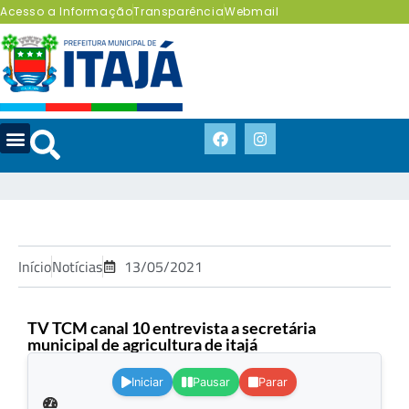
Acesso a Informação
Transparência
Webmail
Início
Notícias
13/05/2021
TV TCM canal 10 entrevista a secretária
municipal de agricultura de itajá
.
Iniciar
Pausar
Parar