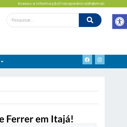
Acesso a Informação
Transparência
Webmail
Abrir 
e Ferrer em Itajá!
.